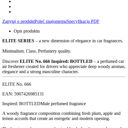
Zapytaj o produkt
Poleć znajomemu
Specyfikacja PDF
Opis produktu
ELITE SERIES
– a new dimension of elegance in car fragrances.
Minimalism. Class. Perfumery quality.
Discover
ELITE No. 666 Inspired: BOTTLED
– a perfumed car
air freshener created for drivers who appreciate deep woody aromas,
elegance and a strong masculine character.
ELITE No. 666
EAN: 5907426985131
Inspired: BOTTLED
Male perfumed fragrance
A woody fragrance composition combining fresh plum, apple and
lemon accords that create an energetic and modern opening.