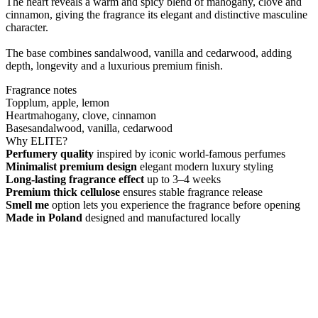
The heart reveals a warm and spicy blend of mahogany, clove and
cinnamon, giving the fragrance its elegant and distinctive masculine
character.
The base combines sandalwood, vanilla and cedarwood, adding
depth, longevity and a luxurious premium finish.
Fragrance notes
Top
plum, apple, lemon
Heart
mahogany, clove, cinnamon
Base
sandalwood, vanilla, cedarwood
Why ELITE?
Perfumery quality
inspired by iconic world-famous perfumes
Minimalist premium design
elegant modern luxury styling
Long-lasting fragrance effect
up to 3–4 weeks
Premium thick cellulose
ensures stable fragrance release
Smell me
option lets you experience the fragrance before opening
Made in Poland
designed and manufactured locally