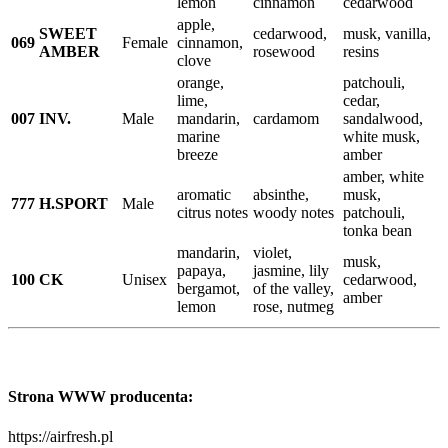
lemon
cinnamon
cedarwood
apple,
SWEET
cedarwood,
musk, vanilla,
069
Female
cinnamon,
AMBER
rosewood
resins
clove
orange,
patchouli,
lime,
cedar,
007
INV.
Male
mandarin,
cardamom
sandalwood,
marine
white musk,
breeze
amber
amber, white
aromatic
absinthe,
musk,
777
H.SPORT
Male
citrus notes
woody notes
patchouli,
tonka bean
mandarin,
violet,
musk,
papaya,
jasmine, lily
100
CK
Unisex
cedarwood,
bergamot,
of the valley,
amber
lemon
rose, nutmeg
Strona WWW producenta:
https://airfresh.pl