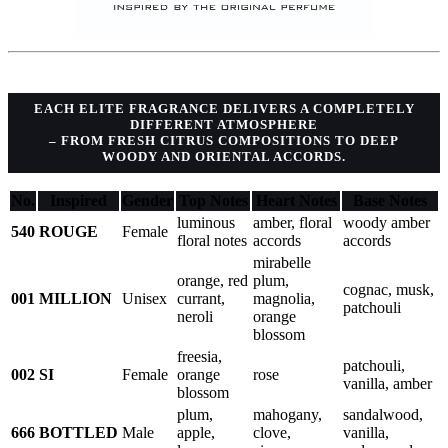
EACH ELITE FRAGRANCE DELIVERS A COMPLETELY
DIFFERENT ATMOSPHERE
– FROM FRESH CITRUS COMPOSITIONS TO DEEP
WOODY AND ORIENTAL ACCORDS.
No.
Inspired
Gender
Top Notes
Heart Notes
Base Notes
luminous
amber, floral
woody amber
540
ROUGE
Female
floral notes
accords
accords
mirabelle
orange, red
plum,
cognac, musk,
001
MILLION
Unisex
currant,
magnolia,
patchouli
neroli
orange
blossom
freesia,
patchouli,
002
SI
Female
orange
rose
vanilla, amber
blossom
plum,
mahogany,
sandalwood,
666
BOTTLED
Male
apple,
clove,
vanilla,