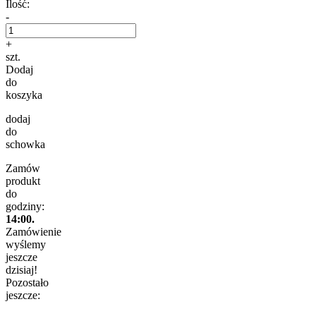
Ilość:
-
+
szt.
Dodaj
do
koszyka
dodaj
do
schowka
Zamów
produkt
do
godziny:
14:00.
Zamówienie
wyślemy
jeszcze
dzisiaj!
Pozostało
jeszcze: