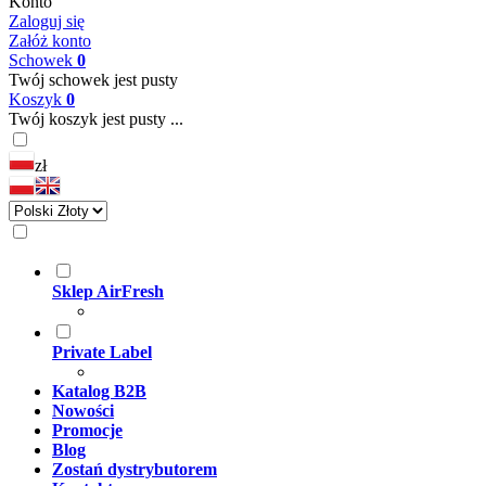
Konto
Zaloguj się
Załóż konto
Schowek
0
Twój schowek jest pusty
Koszyk
0
Twój koszyk jest pusty ...
zł
Sklep AirFresh
Private Label
Katalog B2B
Nowości
Promocje
Blog
Zostań dystrybutorem