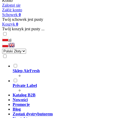
Konto
Zaloguj się
Załóż konto
Schowek
0
Twój schowek jest pusty
Koszyk
0
Twój koszyk jest pusty ...
zł
Sklep AirFresh
Private Label
Katalog B2B
Nowości
Promocje
Blog
Zostań dystrybutorem