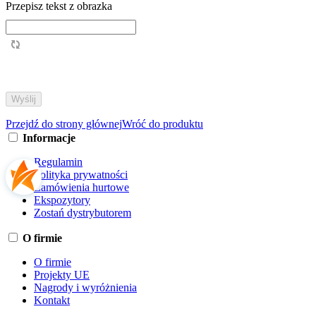
Przepisz tekst z obrazka
Przejdź do strony głównej
Wróć do produktu
Informacje
Regulamin
Polityka prywatności
Zamówienia hurtowe
Ekspozytory
Zostań dystrybutorem
O firmie
O firmie
Projekty UE
Nagrody i wyróżnienia
Kontakt