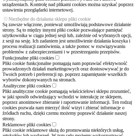
urządzeniach. Kontrolę nad plikami cookies można uzyskać poprzez
ustawienia przeglądarki internetowej.
Niezbędne do działania sklepu pliki cookie
Są zawsze włączone, ponieważ umożliwiają podstawowe działanie
strony. Są to między innymi pliki cookie pozwalające pamiętać
użytkownika w ciągu jednej sesji lub, zależnie od wybranych opcji,
z sesji na sesję. Ich zadaniem jest umożliwienie działania koszyka i
procesu realizacji zamówienia, a także pomoc w rozwiązywaniu
problemów z zabezpieczeniami i w przestrzeganiu przepisów.
Funkcjonalne pliki cookies
Pliki cookie funkcjonalne pomagają nam poprawiać efektywność
prowadzonych działań marketingowych oraz dostosowywać je do
Twoich potrzeb i preferencji np. poprzez zapamiętanie wszelkich
wyborów dokonywanych na stronach.
Analityczne pliki cookies
Pliki analityczne cookie pomagają właścicielowi sklepu zrozumieć,
w jaki sposób odwiedzający wchodzi w interakcję ze sklepem,
poprzez anonimowe zbieranie i raportowanie informacji. Ten rodzaj
cookies pozwala nam mierzyć ilość wizyt i zbierać informacje o
źródłach ruchu, dzięki czemu możemy poprawić działanie naszej
strony.
Reklamowe pliki cookies
Pliki cookie reklamowe służą do promowania niektórych usług,
artykułów lub wydarzeń. W tym celu możemy wykorzystywać