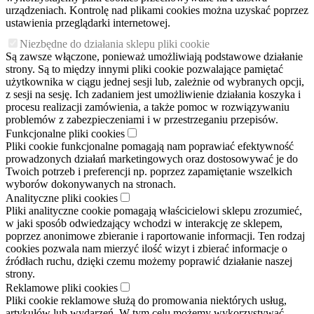
urządzeniach. Kontrolę nad plikami cookies można uzyskać poprzez
ustawienia przeglądarki internetowej.
Niezbędne do działania sklepu pliki cookie
Są zawsze włączone, ponieważ umożliwiają podstawowe działanie
strony. Są to między innymi pliki cookie pozwalające pamiętać
użytkownika w ciągu jednej sesji lub, zależnie od wybranych opcji,
z sesji na sesję. Ich zadaniem jest umożliwienie działania koszyka i
procesu realizacji zamówienia, a także pomoc w rozwiązywaniu
problemów z zabezpieczeniami i w przestrzeganiu przepisów.
Funkcjonalne pliki cookies
Pliki cookie funkcjonalne pomagają nam poprawiać efektywność
prowadzonych działań marketingowych oraz dostosowywać je do
Twoich potrzeb i preferencji np. poprzez zapamiętanie wszelkich
wyborów dokonywanych na stronach.
Analityczne pliki cookies
Pliki analityczne cookie pomagają właścicielowi sklepu zrozumieć,
w jaki sposób odwiedzający wchodzi w interakcję ze sklepem,
poprzez anonimowe zbieranie i raportowanie informacji. Ten rodzaj
cookies pozwala nam mierzyć ilość wizyt i zbierać informacje o
źródłach ruchu, dzięki czemu możemy poprawić działanie naszej
strony.
Reklamowe pliki cookies
Pliki cookie reklamowe służą do promowania niektórych usług,
artykułów lub wydarzeń. W tym celu możemy wykorzystywać