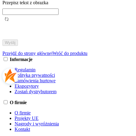
Przepisz tekst z obrazka
Przejdź do strony głównej
Wróć do produktu
Informacje
Regulamin
Polityka prywatności
Zamówienia hurtowe
Ekspozytory
Zostań dystrybutorem
O firmie
O firmie
Projekty UE
Nagrody i wyróżnienia
Kontakt