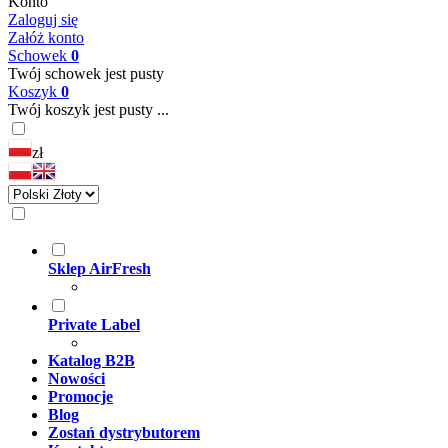
Konto
Zaloguj się
Załóż konto
Schowek
0
Twój schowek jest pusty
Koszyk
0
Twój koszyk jest pusty ...
zł
Sklep AirFresh
Private Label
Katalog B2B
Nowości
Promocje
Blog
Zostań dystrybutorem