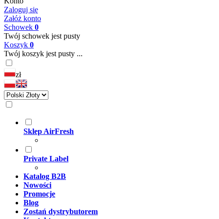
Konto
Zaloguj się
Załóż konto
Schowek
0
Twój schowek jest pusty
Koszyk
0
Twój koszyk jest pusty ...
zł
Sklep AirFresh
Private Label
Katalog B2B
Nowości
Promocje
Blog
Zostań dystrybutorem