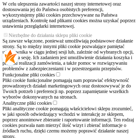
W celu ulepszenia zawartości naszej strony internetowej oraz
dostosowania jej do Państwa osobistych preferencji,
wykorzystujemy pliki cookies przechowywane na Państwa
urządzeniach. Kontrolę nad plikami cookies można uzyskać poprzez
ustawienia przeglądarki internetowej.
Niezbędne do działania sklepu pliki cookie
Są zawsze włączone, ponieważ umożliwiają podstawowe działanie
strony. Są to między innymi pliki cookie pozwalające pamiętać
użytkownika w ciągu jednej sesji lub, zależnie od wybranych opcji,
z sesji na sesję. Ich zadaniem jest umożliwienie działania koszyka i
procesu realizacji zamówienia, a także pomoc w rozwiązywaniu
problemów z zabezpieczeniami i w przestrzeganiu przepisów.
Funkcjonalne pliki cookies
Pliki cookie funkcjonalne pomagają nam poprawiać efektywność
prowadzonych działań marketingowych oraz dostosowywać je do
Twoich potrzeb i preferencji np. poprzez zapamiętanie wszelkich
wyborów dokonywanych na stronach.
Analityczne pliki cookies
Pliki analityczne cookie pomagają właścicielowi sklepu zrozumieć,
w jaki sposób odwiedzający wchodzi w interakcję ze sklepem,
poprzez anonimowe zbieranie i raportowanie informacji. Ten rodzaj
cookies pozwala nam mierzyć ilość wizyt i zbierać informacje o
źródłach ruchu, dzięki czemu możemy poprawić działanie naszej
strony.