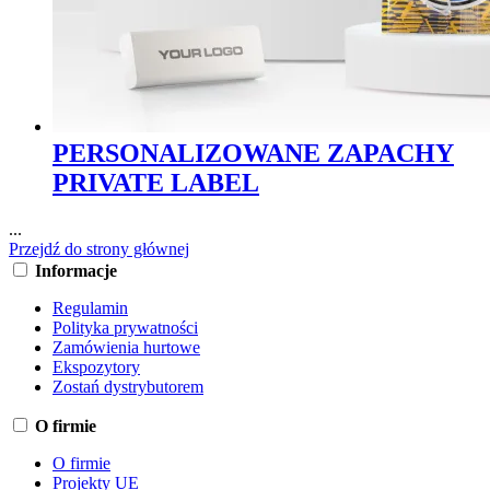
PERSONALIZOWANE ZAPACHY
PRIVATE LABEL
...
Przejdź do strony głównej
Informacje
Regulamin
Polityka prywatności
Zamówienia hurtowe
Ekspozytory
Zostań dystrybutorem
O firmie
O firmie
Projekty UE