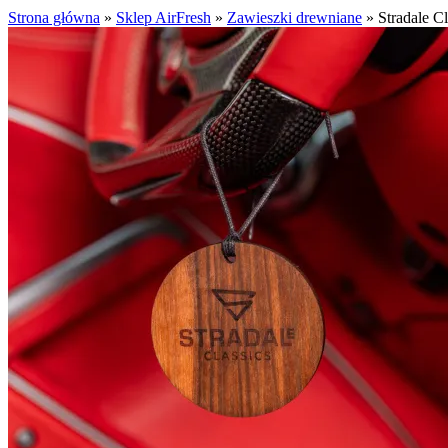
Strona główna
»
Sklep AirFresh
»
Zawieszki drewniane
»
Stradale C