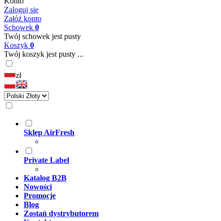
Konto
Zaloguj się
Załóż konto
Schowek
0
Twój schowek jest pusty
Koszyk
0
Twój koszyk jest pusty ...
zł
Sklep AirFresh
Private Label
Katalog B2B
Nowości
Promocje
Blog
Zostań dystrybutorem