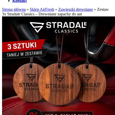
Kontakt
Strona główna
»
Sklep AirFresh
»
Zawieszki drewniane
»
Zestaw
3x Stradale Classics – Drewniane zapachy do aut