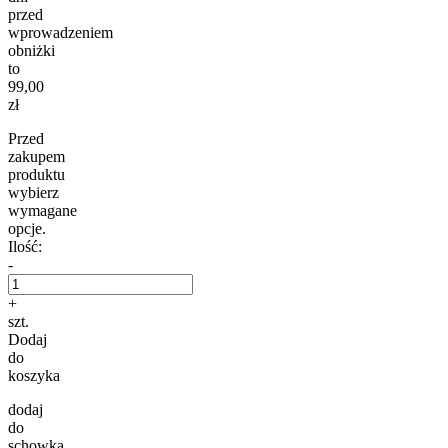
przed
wprowadzeniem
obniżki
to
99,00
zł
Przed
zakupem
produktu
wybierz
wymagane
opcje.
Ilość:
-
+
szt.
Dodaj
do
koszyka
dodaj
do
schowka