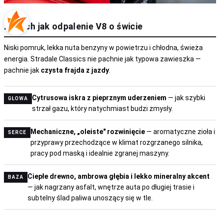
Zapach jak odpalenie V8 o świcie
Niski pomruk, lekka nuta benzyny w powietrzu i chłodna, świeża
energia. Stradale Classics nie pachnie jak typowa zawieszka —
pachnie jak
czysta frajda z jazdy
.
Cytrusowa iskra z pieprznym uderzeniem
— jak szybki
GŁOWA
strzał gazu, który natychmiast budzi zmysły.
Mechaniczne, „oleiste" rozwinięcie
— aromatyczne zioła i
SERCE
przyprawy przechodzące w klimat rozgrzanego silnika,
pracy pod maską i idealnie zgranej maszyny.
Ciepłe drewno, ambrowa głębia i lekko mineralny akcent
BAZA
— jak nagrzany asfalt, wnętrze auta po długiej trasie i
subtelny ślad paliwa unoszący się w tle.