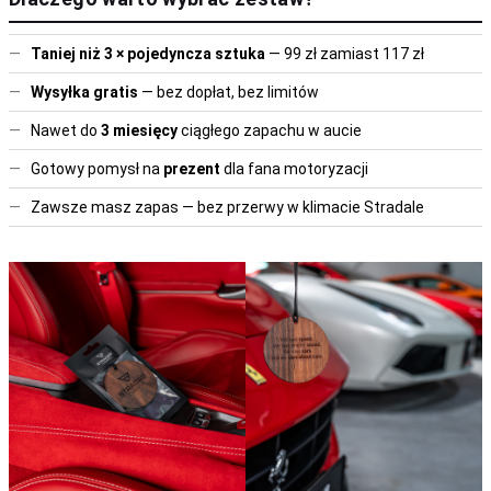
—
Taniej niż 3 × pojedyncza sztuka
— 99 zł zamiast 117 zł
—
Wysyłka gratis
— bez dopłat, bez limitów
—
Nawet do
3 miesięcy
ciągłego zapachu w aucie
—
Gotowy pomysł na
prezent
dla fana motoryzacji
—
Zawsze masz zapas — bez przerwy w klimacie Stradale