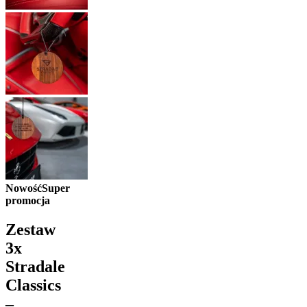
Nowość
Super
promocja
Zestaw
3x
Stradale
Classics
–