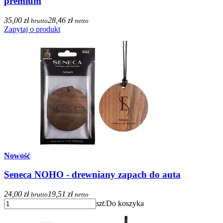
premium
35,00 zł
28,46 zł
brutto
netto
Zapytaj o produkt
Nowość
Seneca NOHO - drewniany zapach do auta
24,00 zł
19,51 zł
brutto
netto
szt.
Do koszyka