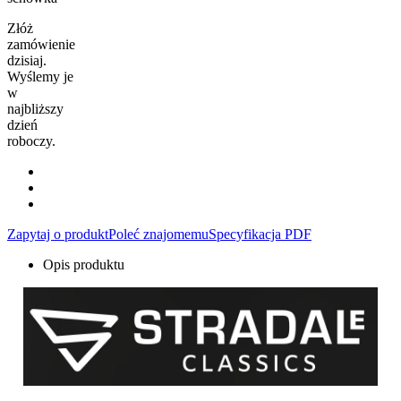
Złóż
zamówienie
dzisiaj.
Wyślemy je
w
najbliższy
dzień
roboczy.
Zapytaj o produkt
Poleć znajomemu
Specyfikacja PDF
Opis produktu