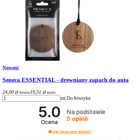
Nowość
Seneca ESSENTIAL - drewniany zapach do auta
24,00 zł
19,51 zł
brutto
netto
szt.
Do koszyka
5.0
Na podstawie
5
opinii
Ocena
Jak zbieramy opinie?